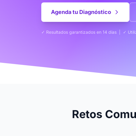
Agenda tu Diagnóstico
✓ Resultados garantizados en 14 días | ✓ Utili
Retos Comu