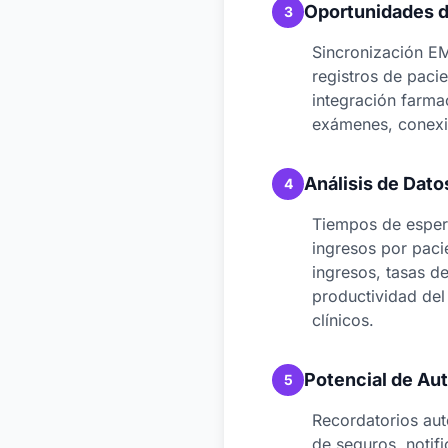
Oportunidades d
3
Sincronización EM
registros de paci
integración farma
exámenes, conexi
Análisis de Dato
4
Tiempos de espera
ingresos por paci
ingresos, tasas d
productividad del
clínicos.
Potencial de Au
5
Recordatorios aut
de seguros, notif