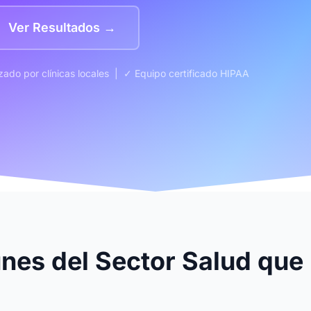
Ver Resultados →
zado por clínicas locales | ✓ Equipo certificado HIPAA
nes del Sector Salud que