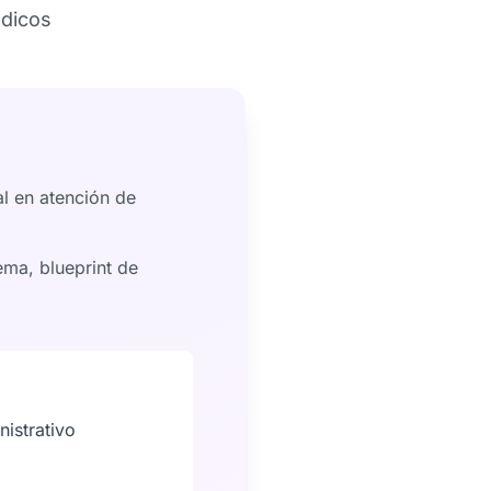
édicos
l en atención de
ema, blueprint de
istrativo