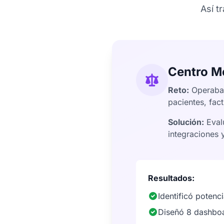
Así t
Centro M
Reto:
Operaba 
pacientes, fac
Solución:
Evalu
integraciones 
Resultados:
Identificó poten
Diseñó 8 dashboar