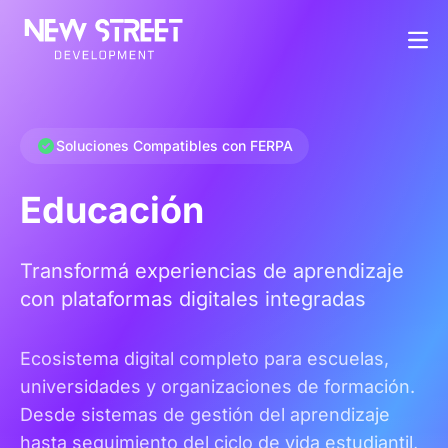
Soluciones Compatibles con FERPA
Educación
Transformá experiencias de aprendizaje
con plataformas digitales integradas
Ecosistema digital completo para escuelas,
universidades y organizaciones de formación.
Desde sistemas de gestión del aprendizaje
hasta seguimiento del ciclo de vida estudiantil,